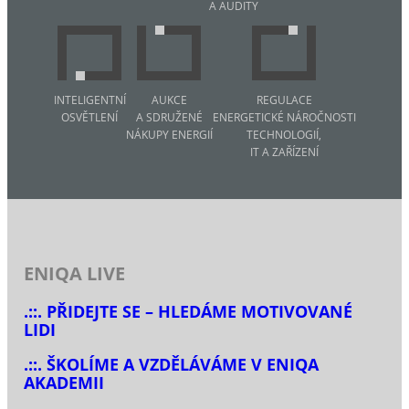
A AUDITY
INTELIGENTNÍ
AUKCE
REGULACE
OSVĚTLENÍ
A SDRUŽENÉ
ENERGETICKÉ NÁROČNOSTI
NÁKUPY ENERGIÍ
TECHNOLOGIÍ,
IT A ZAŘÍZENÍ
ENIQA LIVE
.::. PŘIDEJTE SE – HLEDÁME MOTIVOVANÉ
LIDI
.::. ŠKOLÍME A VZDĚLÁVÁME V ENIQA
AKADEMII