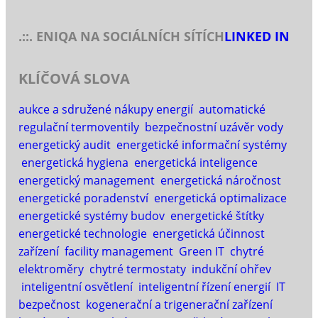
.::. ENIQA NA SOCIÁLNÍCH SÍTÍCH
LINKED IN
KLÍČOVÁ SLOVA
aukce a sdružené nákupy energií
automatické
regulační termoventily
bezpečnostní uzávěr vody
energetický audit
energetické informační systémy
energetická hygiena
energetická inteligence
energetický management
energetická náročnost
energetické poradenství
energetická optimalizace
energetické systémy budov
energetické štítky
energetické technologie
energetická účinnost
zařízení
facility management
Green IT
chytré
elektroměry
chytré termostaty
indukční ohřev
inteligentní osvětlení
inteligentní řízení energií
IT
bezpečnost
kogenerační a trigenerační zařízení