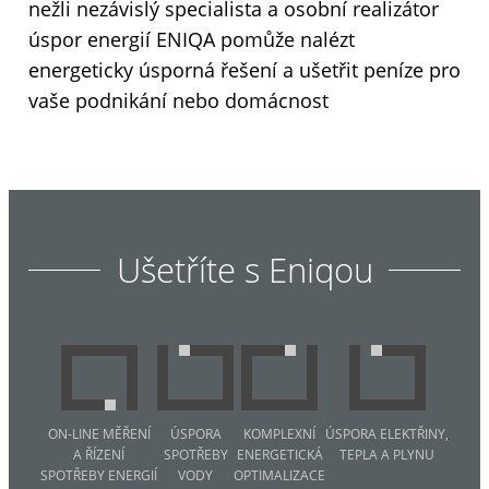
nežli nezávislý specialista a osobní realizátor
úspor energií ENIQA pomůže nalézt
energeticky úsporná řešení a ušetřit peníze pro
vaše podnikání nebo domácnost
Ušetříte s Eniqou
ON-LINE MĚŘENÍ
ÚSPORA
KOMPLEXNÍ
ÚSPORA ELEKTŘINY,
A ŘÍZENÍ
SPOTŘEBY
ENERGETICKÁ
TEPLA A PLYNU
SPOTŘEBY ENERGIÍ
VODY
OPTIMALIZACE