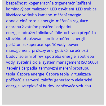
bezpečnost
kogenerační a trigenerační zařízení
komínový optimalizátor
LED osvětlení
LED trubice
likvidace vodního kamene
měření energie
obnovitelné zdroje energie
měření a regulace
ochrana životního postředí
odpadní
energie
odrážecí hliníkové fólie
ochrana přepětí a
síťového přetěžování
on-line měření energií
perlátor
rekuperace
spořič vody
power
management
průkazy energetické náročnosti
budov
solární ohřev
spotřeba energie
spotřeba
vody
světelná čidla
systém management ISO 50001
tepelná čerpadla
termovizní měření prostupu
tepla
úspora energie
úspora tepla
virtualizace
počítačů a serverů
záložní generátory elektrické
energie
zateplování budov
zvlhčovače vzduchu