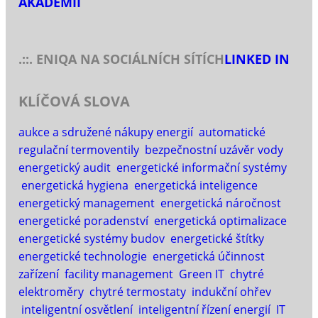
AKADEMII
.::. ENIQA NA SOCIÁLNÍCH SÍTÍCH
LINKED IN
KLÍČOVÁ SLOVA
aukce a sdružené nákupy energií
automatické
regulační termoventily
bezpečnostní uzávěr vody
energetický audit
energetické informační systémy
energetická hygiena
energetická inteligence
energetický management
energetická náročnost
energetické poradenství
energetická optimalizace
energetické systémy budov
energetické štítky
energetické technologie
energetická účinnost
zařízení
facility management
Green IT
chytré
elektroměry
chytré termostaty
indukční ohřev
inteligentní osvětlení
inteligentní řízení energií
IT