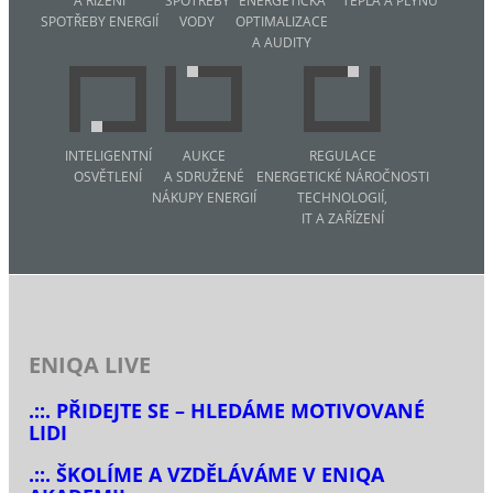
A ŘÍZENÍ
SPOTŘEBY
ENERGETICKÁ
TEPLA A PLYNU
SPOTŘEBY ENERGIÍ
VODY
OPTIMALIZACE
A AUDITY
INTELIGENTNÍ
AUKCE
REGULACE
OSVĚTLENÍ
A SDRUŽENÉ
ENERGETICKÉ NÁROČNOSTI
NÁKUPY ENERGIÍ
TECHNOLOGIÍ,
IT A ZAŘÍZENÍ
ENIQA LIVE
.::. PŘIDEJTE SE – HLEDÁME MOTIVOVANÉ
LIDI
.::. ŠKOLÍME A VZDĚLÁVÁME V ENIQA