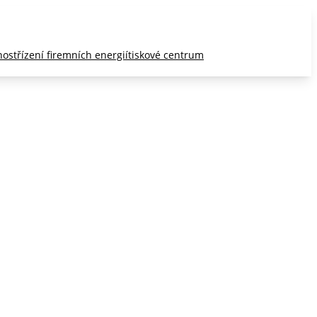
nost
řízení firemních energií
tiskové centrum