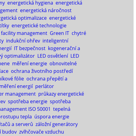
my
energetická hygiena
energetická
agement
energetická náročnost
getická optimalizace
energetické
títky
energetické technologie
facility management
Green IT
chytré
ty
indukční ohřev
inteligentní
nergií
IT bezpečnost
kogenerační a
ý optimalizátor
LED osvětlení
LED
mene
měření energie
obnovitelné
lace
ochrana životního postředí
níkové fólie
ochrana přepětí a
 měření energií
perlátor
er management
průkazy energetické
řev
spotřeba energie
spotřeba
management ISO 50001
tepelná
prostupu tepla
úspora energie
ítačů a serverů
záložní generátory
í budov
zvlhčovače vzduchu