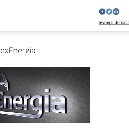
levnější domác
rexEnergia