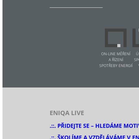
ON-LINE MĚŘENÍ
Ú
A ŘÍZENÍ
SP
SPOTŘEBY ENERGIÍ
ENIQA LIVE
.::. PŘIDEJTE SE – HLEDÁME MOT
.::. ŠKOLÍME A VZDĚLÁVÁME V E