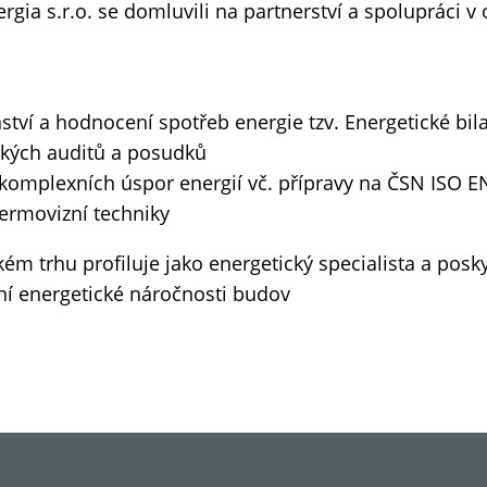
rgia s.r.o. se domluvili na partnerství a spolupráci v
tví a hodnocení spotřeb energie tzv. Energetické bil
ických auditů a posudků
i komplexních úspor energií vč. přípravy na ČSN ISO 
ermovizní techniky
m trhu profiluje jako energetický specialista a posky
ení energetické náročnosti budov