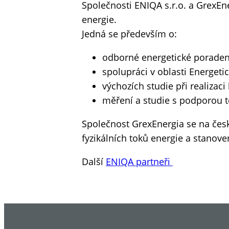
Společnosti ENIQA s.r.o. a GrexEne
energie.
Jedná se především o:
odborné energetické poradens
spolupráci v oblasti Energet
výchozích studie při realizac
měření a studie s podporou t
Společnost GrexEnergia se na české
fyzikálních toků energie a stanov
Další
ENIQA partneři