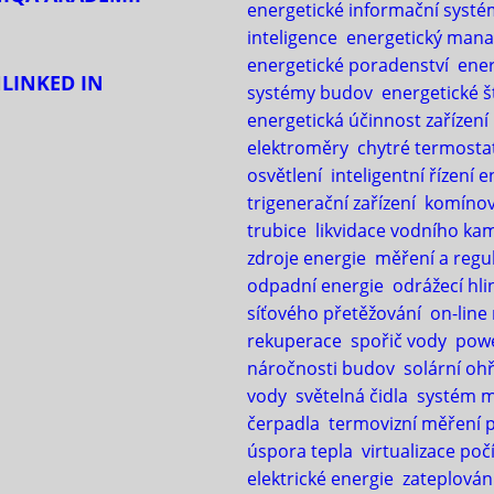
energetické informační systé
inteligence
energetický man
energetické poradenství
ener
H
LINKED IN
systémy budov
energetické š
energetická účinnost zařízení
elektroměry
chytré termosta
osvětlení
inteligentní řízení e
trigenerační zařízení
komínov
trubice
likvidace vodního ka
zdroje energie
měření a regu
odpadní energie
odrážecí hli
síťového přetěžování
on-line
rekuperace
spořič vody
pow
náročnosti budov
solární oh
vody
světelná čidla
systém 
čerpadla
termovizní měření 
úspora tepla
virtualizace poč
elektrické energie
zateplován