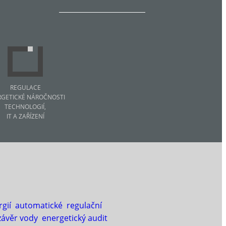
REGULACE
RGETICKÉ NÁROČNOSTI
TECHNOLOGIÍ,
IT A ZAŘÍZENÍ
gií
automatické regulační
závěr vody
energetický audit