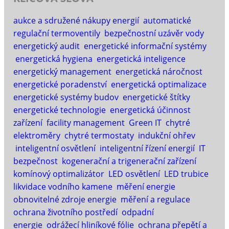
aukce a sdružené nákupy energií
automatické
regulační termoventily
bezpečnostní uzávěr vody
energetický audit
energetické informační systémy
energetická hygiena
energetická inteligence
energetický management
energetická náročnost
energetické poradenství
energetická optimalizace
energetické systémy budov
energetické štítky
energetické technologie
energetická účinnost
zařízení
facility management
Green IT
chytré
elektroměry
chytré termostaty
indukční ohřev
inteligentní osvětlení
inteligentní řízení energií
IT
bezpečnost
kogenerační a trigenerační zařízení
komínový optimalizátor
LED osvětlení
LED trubice
likvidace vodního kamene
měření energie
obnovitelné zdroje energie
měření a regulace
ochrana životního postředí
odpadní
energie
odrážecí hliníkové fólie
ochrana přepětí a