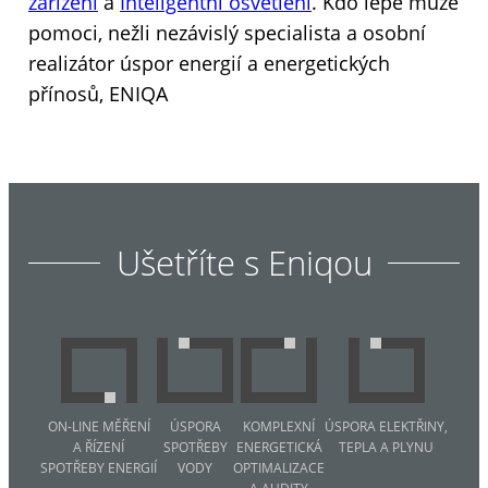
zařízení
a
Inteligentní osvětlení
. Kdo lépe může
pomoci, nežli nezávislý specialista a osobní
realizátor úspor energií a energetických
přínosů, ENIQA
Ušetříte s Eniqou
ON-LINE MĚŘENÍ
ÚSPORA
KOMPLEXNÍ
ÚSPORA ELEKTŘINY,
A ŘÍZENÍ
SPOTŘEBY
ENERGETICKÁ
TEPLA A PLYNU
SPOTŘEBY ENERGIÍ
VODY
OPTIMALIZACE