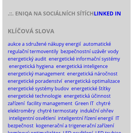
.::. ENIQA NA SOCIÁLNÍCH SÍTÍCH
LINKED IN
KLÍČOVÁ SLOVA
aukce a sdružené nákupy energií
automatické
regulační termoventily
bezpečnostní uzávěr vody
energetický audit
energetické informační systémy
energetická hygiena
energetická inteligence
energetický management
energetická náročnost
energetické poradenství
energetická optimalizace
energetické systémy budov
energetické štítky
energetické technologie
energetická účinnost
zařízení
facility management
Green IT
chytré
elektroměry
chytré termostaty
indukční ohřev
inteligentní osvětlení
inteligentní řízení energií
IT
bezpečnost
kogenerační a trigenerační zařízení