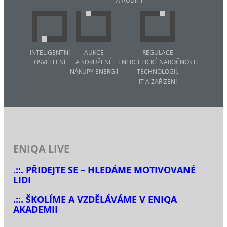
A AUDITY
INTELIGENTNÍ
AUKCE
REGULACE
OSVĚTLENÍ
A SDRUŽENÉ
ENERGETICKÉ NÁROČNOSTI
NÁKUPY ENERGIÍ
TECHNOLOGIÍ,
IT A ZAŘÍZENÍ
ENIQA LIVE
.::. PŘIDEJTE SE – HLEDÁME MOTIVOVANÉ
LIDI
.::. ŠKOLÍME A VZDĚLÁVÁME V ENIQA
AKADEMII