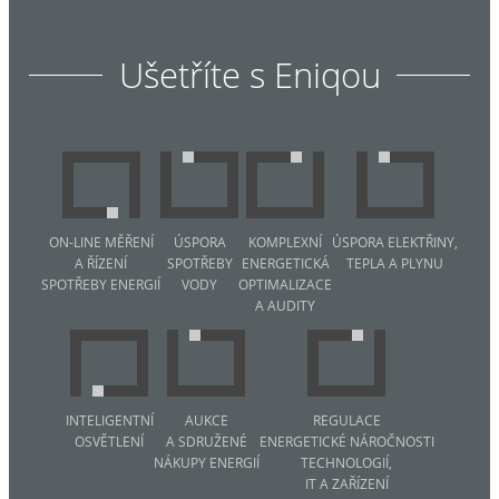
Ušetříte s Eniqou
ON-LINE MĚŘENÍ
ÚSPORA
KOMPLEXNÍ
ÚSPORA ELEKTŘINY,
A ŘÍZENÍ
SPOTŘEBY
ENERGETICKÁ
TEPLA A PLYNU
SPOTŘEBY ENERGIÍ
VODY
OPTIMALIZACE
A AUDITY
INTELIGENTNÍ
AUKCE
REGULACE
OSVĚTLENÍ
A SDRUŽENÉ
ENERGETICKÉ NÁROČNOSTI
NÁKUPY ENERGIÍ
TECHNOLOGIÍ,
IT A ZAŘÍZENÍ