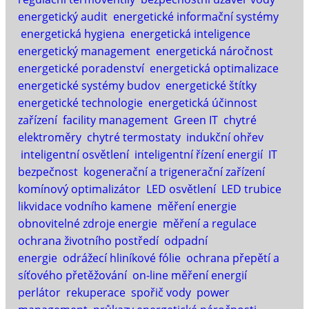
energetický audit
energetické informační systémy
energetická hygiena
energetická inteligence
energetický management
energetická náročnost
energetické poradenství
energetická optimalizace
energetické systémy budov
energetické štítky
energetické technologie
energetická účinnost
zařízení
facility management
Green IT
chytré
elektroměry
chytré termostaty
indukční ohřev
inteligentní osvětlení
inteligentní řízení energií
IT
bezpečnost
kogenerační a trigenerační zařízení
komínový optimalizátor
LED osvětlení
LED trubice
likvidace vodního kamene
měření energie
obnovitelné zdroje energie
měření a regulace
ochrana životního postředí
odpadní
energie
odrážecí hliníkové fólie
ochrana přepětí a
síťového přetěžování
on-line měření energií
perlátor
rekuperace
spořič vody
power