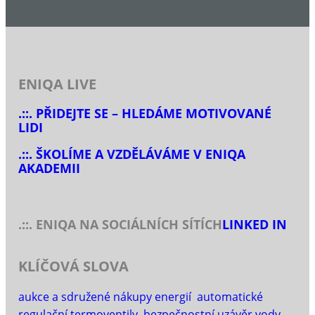
ENIQA LIVE
.::. PŘIDEJTE SE – HLEDÁME MOTIVOVANÉ
LIDI
.::. ŠKOLÍME A VZDĚLÁVÁME V ENIQA
AKADEMII
.::. ENIQA NA SOCIÁLNÍCH SÍTÍCH
LINKED IN
KLÍČOVÁ SLOVA
aukce a sdružené nákupy energií
automatické
regulační termoventily
bezpečnostní uzávěr vody