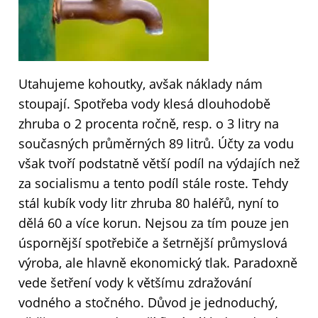
Utahujeme kohoutky, avšak náklady nám
stoupají. Spotřeba vody klesá dlouhodobě
zhruba o 2 procenta ročně, resp. o 3 litry na
současných průměrných 89 litrů. Účty za vodu
však tvoří podstatně větší podíl na výdajích než
za socialismu a tento podíl stále roste. Tehdy
stál kubík vody litr zhruba 80 haléřů, nyní to
dělá 60 a více korun. Nejsou za tím pouze jen
úspornější spotřebiče a šetrnější průmyslová
výroba, ale hlavně ekonomický tlak. Paradoxně
vede šetření vody k většímu zdražování
vodného a stočného. Důvod je jednoduchý,