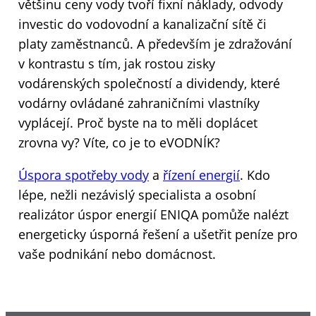
většinu ceny vody tvoří fixní náklady, odvody
investic do vodovodní a kanalizační sítě či
platy zaměstnanců. A především je zdražování
v kontrastu s tím, jak rostou zisky
vodárenských společností a dividendy, které
vodárny ovládané zahraničními vlastníky
vyplácejí. Proč byste na to měli doplácet
zrovna vy? Víte, co je to eVODNÍK?
Úspora spotřeby vody
a
řízení e
nergií
. Kdo
lépe, nežli nezávislý specialista a osobní
realizátor úspor energií ENIQA pomůže nalézt
energeticky úsporná řešení a ušetřit peníze pro
vaše podnikání nebo domácnost.