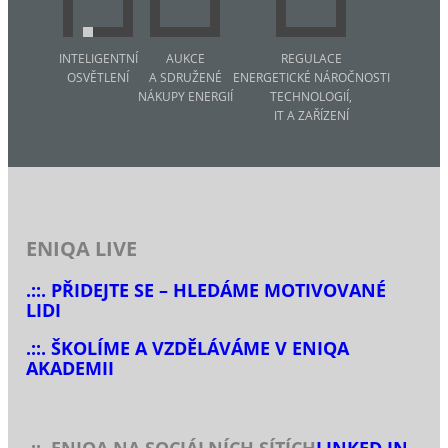
INTELIGENTNÍ
AUKCE
REGULACE
OSVĚTLENÍ
A SDRUŽENÉ
ENERGETICKÉ NÁROČNOSTI
NÁKUPY ENERGIÍ
TECHNOLOGIÍ,
IT A ZAŘÍZENÍ
ENIQA LIVE
.::. PŘIDEJTE SE – HLEDÁME MOTIVOVANÉ
LIDI
.::. ŠKOLÍME A VZDĚLÁVÁME V ENIQA
AKADEMII
.::. ENIQA NA SOCIÁLNÍCH SÍTÍCH
LINKED IN