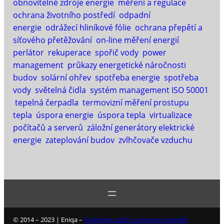
obnovitelné zdroje energie
měření a regulace
ochrana životního postředí
odpadní
energie
odrážecí hliníkové fólie
ochrana přepětí a
síťového přetěžování
on-line měření energií
perlátor
rekuperace
spořič vody
power
management
průkazy energetické náročnosti
budov
solární ohřev
spotřeba energie
spotřeba
vody
světelná čidla
systém management ISO 50001
tepelná čerpadla
termovizní měření prostupu
tepla
úspora energie
úspora tepla
virtualizace
počítačů a serverů
záložní generátory elektrické
energie
zateplování budov
zvlhčovače vzduchu
© 2014 – 2023 | Eniqa –
Podmínky užití a ochrana osobních