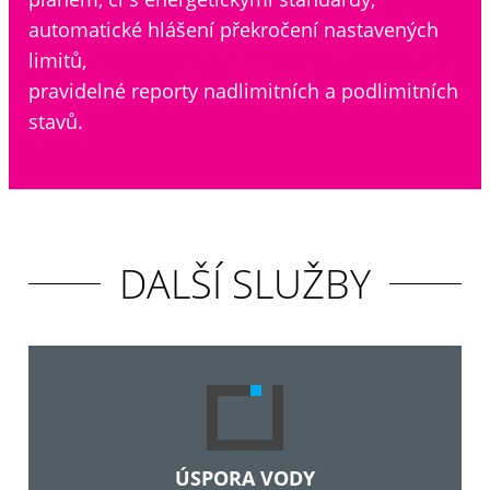
automatické hlášení překročení nastavených
limitů,
pravidelné reporty nadlimitních a podlimitních
stavů.
DALŠÍ SLUŽBY
ÚSPORA VODY