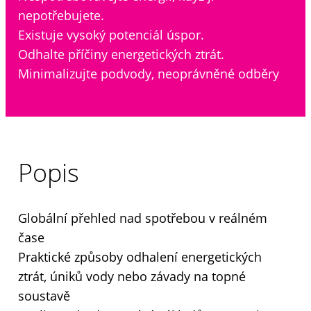
nepotřebujete.
Existuje vysoký potenciál úspor.
Odhalte příčiny energetických ztrát.
Minimalizujte podvody, neoprávněné odběry
Popis
Globální přehled nad spotřebou v reálném
čase
Praktické způsoby odhalení energetických
ztrát, úniků vody nebo závady na topné
soustavě