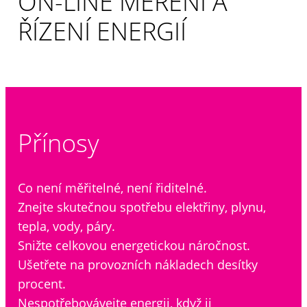
ON-LINE MĚŘENÍ A
ŘÍZENÍ ENERGIÍ
Přínosy
Co není měřitelné, není řiditelné.
Znejte skutečnou spotřebu elektřiny, plynu,
tepla, vody, páry.
Snižte celkovou energetickou náročnost.
Ušetřete na provozních nákladech desítky
procent.
Nespotřebovávejte energii, když ji