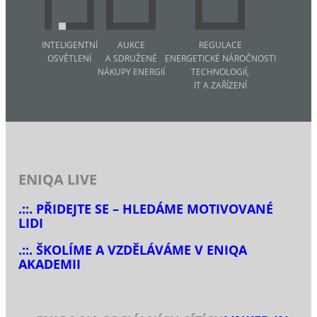
INTELIGENTNÍ
AUKCE
REGULACE
OSVĚTLENÍ
A SDRUŽENÉ
ENERGETICKÉ NÁROČNOSTI
NÁKUPY ENERGIÍ
TECHNOLOGIÍ,
IT A ZAŘÍZENÍ
ENIQA LIVE
.::. PŘIDEJTE SE – HLEDÁME MOTIVOVANÉ
LIDI
.::. ŠKOLÍME A VZDĚLÁVÁME V ENIQA
AKADEMII