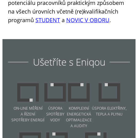
potenciálu pracovníků praktickým způsobem
na všech úrovních včetně (re)kvalifikačních
programů
STUDENT
a
NOVIC V OBORU
.
Ušetříte s Eniqou
ON-LINE MĚŘENÍ
ÚSPORA
KOMPLEXNÍ
ÚSPORA ELEKTŘINY,
A ŘÍZENÍ
SPOTŘEBY
ENERGETICKÁ
TEPLA A PLYNU
SPOTŘEBY ENERGIÍ
VODY
OPTIMALIZACE
A AUDITY