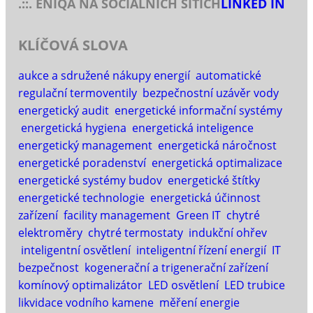
.::. ENIQA NA SOCIÁLNÍCH SÍTÍCH
LINKED IN
KLÍČOVÁ SLOVA
aukce a sdružené nákupy energií
automatické
regulační termoventily
bezpečnostní uzávěr vody
energetický audit
energetické informační systémy
energetická hygiena
energetická inteligence
energetický management
energetická náročnost
energetické poradenství
energetická optimalizace
energetické systémy budov
energetické štítky
energetické technologie
energetická účinnost
zařízení
facility management
Green IT
chytré
elektroměry
chytré termostaty
indukční ohřev
inteligentní osvětlení
inteligentní řízení energií
IT
bezpečnost
kogenerační a trigenerační zařízení
komínový optimalizátor
LED osvětlení
LED trubice
likvidace vodního kamene
měření energie