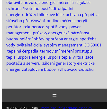
obnovitelné zdroje energie
měření a regulace
ochrana životního postředí
odpadní
energie
odrážecí hliníkové fólie
ochrana přepětí a
síťového přetěžování
on-line měření energií
perlátor
rekuperace
spořič vody
power
management
průkazy energetické náročnosti
budov
solární ohřev
spotřeba energie
spotřeba
vody
světelná čidla
systém management ISO 50001
tepelná čerpadla
termovizní měření prostupu
tepla
úspora energie
úspora tepla
virtualizace
počítačů a serverů
záložní generátory elektrické
energie
zateplování budov
zvlhčovače vzduchu
© 2014 – 2023 | Eniqa –
Podmínky užití a ochrana osobních