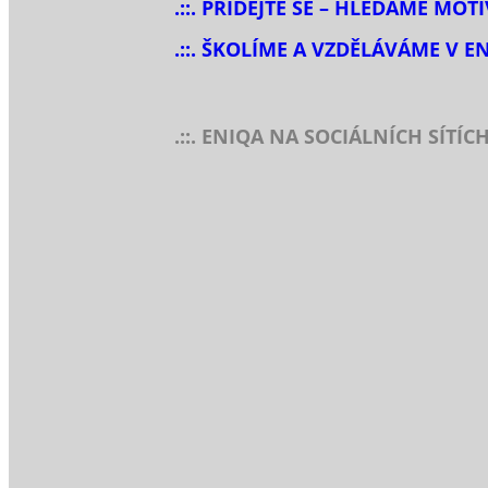
.::. PŘIDEJTE SE – HLEDÁME MOT
.::. ŠKOLÍME A VZDĚLÁVÁME V E
.::. ENIQA NA SOCIÁLNÍCH SÍTÍC