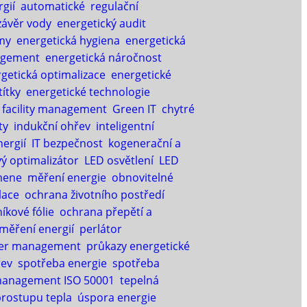
gií
automatické regulační
závěr vody
energetický audit
my
energetická hygiena
energetická
agement
energetická náročnost
getická optimalizace
energetické
títky
energetické technologie
facility management
Green IT
chytré
ty
indukční ohřev
inteligentní
nergií
IT bezpečnost
kogenerační a
ý optimalizátor
LED osvětlení
LED
mene
měření energie
obnovitelné
lace
ochrana životního postředí
níkové fólie
ochrana přepětí a
 měření energií
perlátor
er management
průkazy energetické
řev
spotřeba energie
spotřeba
management ISO 50001
tepelná
prostupu tepla
úspora energie