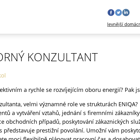
levnější domác
ORNÝ KONZULTANT
kol
pektivním a rychle se rozvíjejícím oboru energií? Pak 
zultanta, velmi významné role ve strukturách ENIQA?
ntů a vytváření vztahů, jednání s firemními zákazní
zace obchodních případů, poskytování zákaznických slu
 představuje prestižní povolání. Umožní vám poskyt
dete moci flexibilně plánovat pracovní čas a dosahov