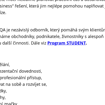
business“ řešení, která jim nejlépe pomohou naplňovat j
ze.
 je nezávislý odborník, který pomáhá svým klientům s
jímáme obchodníky, podnikatele, živnostníky s alespo
další činnosti. Dále viz
Program STUDENT
.
lání,
ezentační dovednosti,
rofesionální přístup,
at na sobě a rozvíjet se,
dky,
hy,
ní značky,