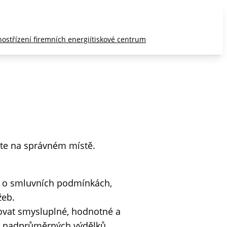
nost
řízení firemních energií
tiskové centrum
jste na správném místě.
ky o smluvních podmínkách,
žeb.
ovat smysluplné, hodnotné a
at nadprůměrných výdělků.