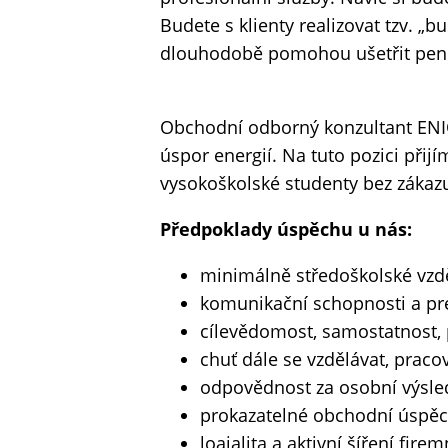
Budete s klienty realizovat tzv. „
dlouhodobě pomohou ušetřit pení
Obchodní odborný konzultant ENIQA
úspor energií. Na tuto pozici při
vysokoškolské studenty bez zákazu 
Předpoklady úspěchu u nás:
minimálně středoškolské vzdě
komunikační schopnosti a pr
cílevědomost, samostatnost, p
chuť dále se vzdělávat, pracov
odpovědnost za osobní výsle
prokazatelné obchodní úspěc
loajalita a aktivní šíření firem