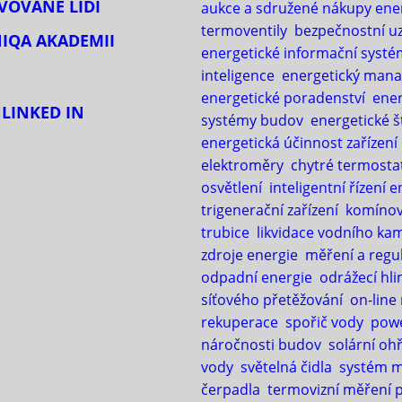
IVOVANÉ LIDI
aukce a sdružené nákupy ener
termoventily
bezpečnostní u
NIQA AKADEMII
energetické informační systé
inteligence
energetický man
energetické poradenství
ener
H
LINKED IN
systémy budov
energetické š
energetická účinnost zařízení
elektroměry
chytré termosta
osvětlení
inteligentní řízení e
trigenerační zařízení
komínov
trubice
likvidace vodního ka
zdroje energie
měření a regu
odpadní energie
odrážecí hli
síťového přetěžování
on-line
rekuperace
spořič vody
pow
náročnosti budov
solární oh
vody
světelná čidla
systém 
čerpadla
termovizní měření 