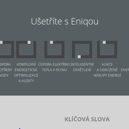
Ušetříte s Eniqou
SPORA
KOMPLEXNÍ
ÚSPORA ELEKTŘINY,
INTELIGENTNÍ
AUKCE
OTŘEBY
ENERGETICKÁ
TEPLA A PLYNU
OSVĚTLENÍ
A SDRUŽENÉ
ENE
VODY
OPTIMALIZACE
NÁKUPY ENERGIÍ
A AUDITY
KLÍČOVÁ SLOVA