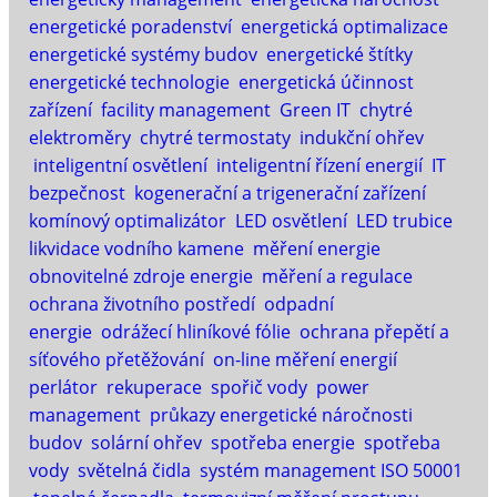
energetické poradenství
energetická optimalizace
energetické systémy budov
energetické štítky
energetické technologie
energetická účinnost
zařízení
facility management
Green IT
chytré
elektroměry
chytré termostaty
indukční ohřev
inteligentní osvětlení
inteligentní řízení energií
IT
bezpečnost
kogenerační a trigenerační zařízení
komínový optimalizátor
LED osvětlení
LED trubice
likvidace vodního kamene
měření energie
obnovitelné zdroje energie
měření a regulace
ochrana životního postředí
odpadní
energie
odrážecí hliníkové fólie
ochrana přepětí a
síťového přetěžování
on-line měření energií
perlátor
rekuperace
spořič vody
power
management
průkazy energetické náročnosti
budov
solární ohřev
spotřeba energie
spotřeba
vody
světelná čidla
systém management ISO 50001