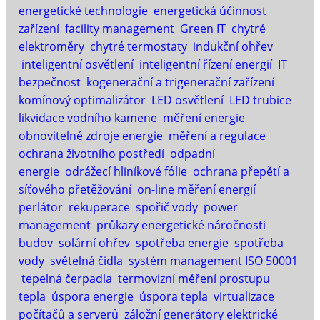
energetické technologie
energetická účinnost
zařízení
facility management
Green IT
chytré
elektroměry
chytré termostaty
indukční ohřev
inteligentní osvětlení
inteligentní řízení energií
IT
bezpečnost
kogenerační a trigenerační zařízení
komínový optimalizátor
LED osvětlení
LED trubice
likvidace vodního kamene
měření energie
obnovitelné zdroje energie
měření a regulace
ochrana životního postředí
odpadní
energie
odrážecí hliníkové fólie
ochrana přepětí a
síťového přetěžování
on-line měření energií
perlátor
rekuperace
spořič vody
power
management
průkazy energetické náročnosti
budov
solární ohřev
spotřeba energie
spotřeba
vody
světelná čidla
systém management ISO 50001
tepelná čerpadla
termovizní měření prostupu
tepla
úspora energie
úspora tepla
virtualizace
počítačů a serverů
záložní generátory elektrické