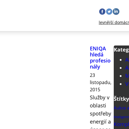
levnější domác
ENIQA
Kateg
hledá
A
profesio
nály
A
23
M
listopadu,
V
2015
Služby v
Štítky
oblasti
Aukce a
spotřeby
Inteligent
energií a
Komple