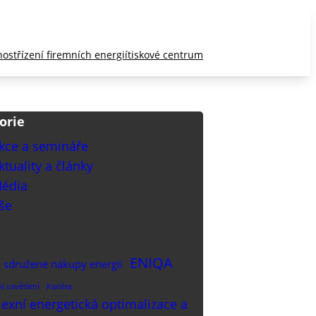
nost
řízení firemních energií
tiskové centrum
orie
kce a semináře
ktuality a články
édia
še
ENIQA
 sdružené nákupy energií
ní osvětlení
Kariéra
xní energetická optimalizace a