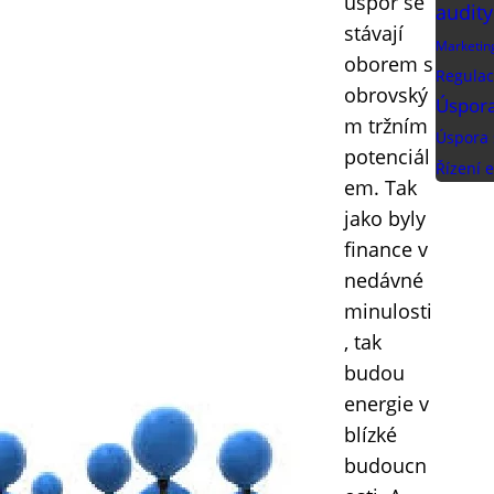
úspor se
audity
stávají
Marketin
oborem s
Regulac
obrovský
Úspora
m tržním
Úspora 
potenciál
Řízení e
em. Tak
jako byly
finance v
nedávné
minulosti
, tak
budou
energie v
blízké
budoucn