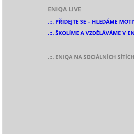
ENIQA LIVE
.::. PŘIDEJTE SE – HLEDÁME MOT
.::. ŠKOLÍME A VZDĚLÁVÁME V E
.::. ENIQA NA SOCIÁLNÍCH SÍTÍC