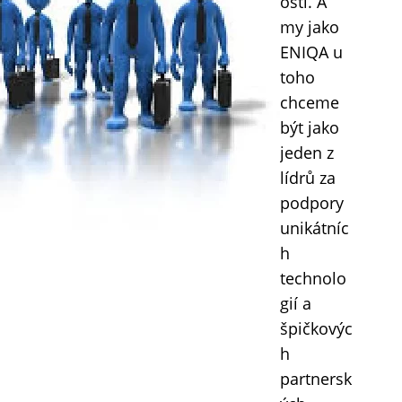
osti. A
my jako
ENIQA u
toho
chceme
být jako
jeden z
lídrů za
podpory
unikátníc
h
technolo
gií a
špičkovýc
h
partnersk