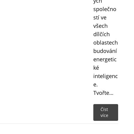
ých
společno
stí ve
všech
dílčích
oblastech
budování
energetic
ké
inteligenc
e.
Tvořte…
Číst
více