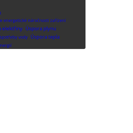
g
e energetické náročnosti zařízení
 elektřiny
Úspora plynu
Úspora tepla
spotřeby vody
nergií