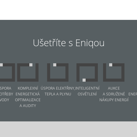
Ušetříte s Eniqou
SPORA
KOMPLEXNÍ
ÚSPORA ELEKTŘINY,
INTELIGENTNÍ
AUKCE
OTŘEBY
ENERGETICKÁ
TEPLA A PLYNU
OSVĚTLENÍ
A SDRUŽENÉ
ENE
VODY
OPTIMALIZACE
NÁKUPY ENERGIÍ
A AUDITY