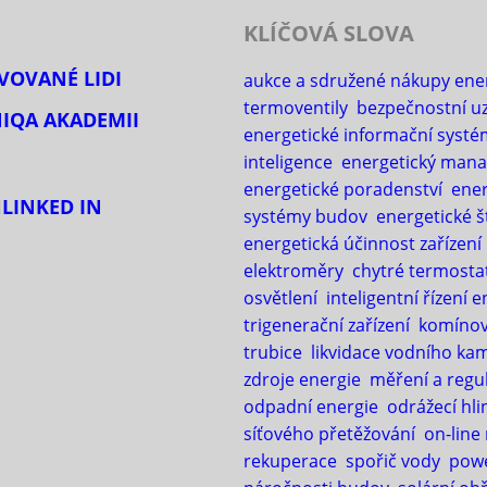
KLÍČOVÁ SLOVA
IVOVANÉ LIDI
aukce a sdružené nákupy ener
termoventily
bezpečnostní u
NIQA AKADEMII
energetické informační systé
inteligence
energetický man
energetické poradenství
ener
H
LINKED IN
systémy budov
energetické š
energetická účinnost zařízení
elektroměry
chytré termosta
osvětlení
inteligentní řízení e
trigenerační zařízení
komínov
trubice
likvidace vodního ka
zdroje energie
měření a regu
odpadní energie
odrážecí hli
síťového přetěžování
on-line
rekuperace
spořič vody
pow