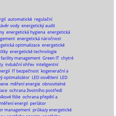
gií
automatické regulační
závěr vody
energetický audit
my
energetická hygiena
energetická
agement
energetická náročnost
getická optimalizace
energetické
títky
energetické technologie
facility management
Green IT
chytré
ty
indukční ohřev
inteligentní
nergií
IT bezpečnost
kogenerační a
ý optimalizátor
LED osvětlení
LED
mene
měření energie
obnovitelné
lace
ochrana životního postředí
níkové fólie
ochrana přepětí a
 měření energií
perlátor
er management
průkazy energetické