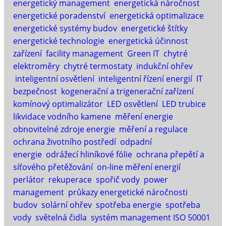
energetický management
energetická náročnost
energetické poradenství
energetická optimalizace
energetické systémy budov
energetické štítky
energetické technologie
energetická účinnost
zařízení
facility management
Green IT
chytré
elektroměry
chytré termostaty
indukční ohřev
inteligentní osvětlení
inteligentní řízení energií
IT
bezpečnost
kogenerační a trigenerační zařízení
komínový optimalizátor
LED osvětlení
LED trubice
likvidace vodního kamene
měření energie
obnovitelné zdroje energie
měření a regulace
ochrana životního postředí
odpadní
energie
odrážecí hliníkové fólie
ochrana přepětí a
síťového přetěžování
on-line měření energií
perlátor
rekuperace
spořič vody
power
management
průkazy energetické náročnosti
budov
solární ohřev
spotřeba energie
spotřeba
vody
světelná čidla
systém management ISO 50001