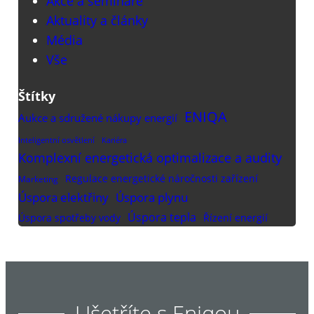
Akce a semináře
Aktuality a články
Média
Vše
Štítky
ENIQA
Aukce a sdružené nákupy energií
Inteligentní osvětlení
Kariéra
Komplexní energetická optimalizace a audity
Regulace energetické náročnosti zařízení
Marketing
Úspora elektřiny
Úspora plynu
Úspora tepla
Řízení energií
Úspora spotřeby vody
Ušetříte s Eniqou