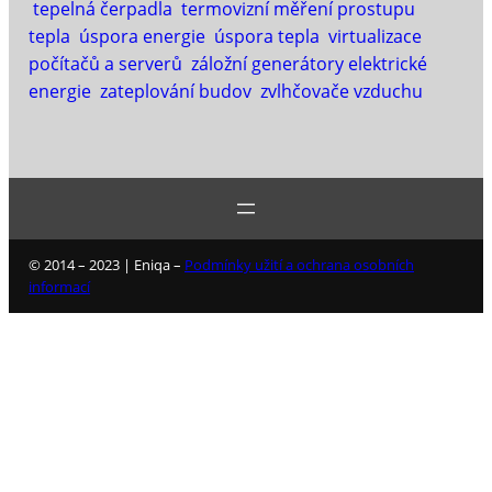
tepelná čerpadla
termovizní měření prostupu
tepla
úspora energie
úspora tepla
virtualizace
počítačů a serverů
záložní generátory elektrické
energie
zateplování budov
zvlhčovače vzduchu
© 2014 – 2023 | Eniqa –
Podmínky užití a ochrana osobních
informací