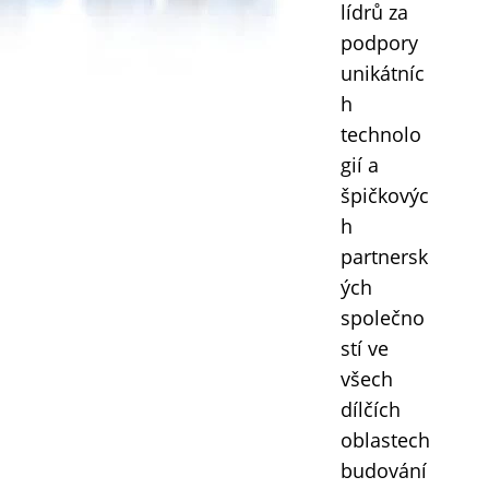
lídrů za
podpory
unikátníc
h
technolo
gií a
špičkovýc
h
partnersk
ých
společno
stí ve
všech
dílčích
oblastech
budování