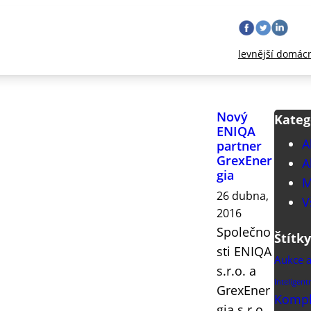
levnější domác
Nový
Kateg
ENIQA
A
partner
GrexEner
A
gia
M
26 dubna,
V
2016
Společno
Štítky
sti ENIQA
Aukce a
s.r.o. a
Inteligent
GrexEner
Komple
gia s.r.o.