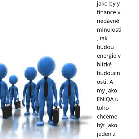
jako byly
finance v
nedávné
minulosti
, tak
budou
energie v
blízké
budoucn
osti. A
my jako
ENIQA u
toho
chceme
být jako
jeden z