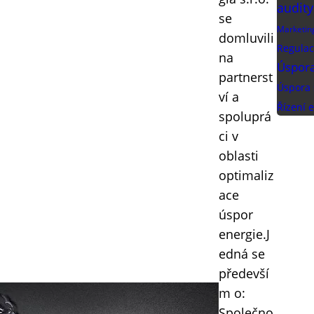
audity
se
Marketin
domluvili
Regulac
na
Úspora
partnerst
Úspora 
ví a
Řízení e
spoluprá
ci v
oblasti
optimaliz
ace
úspor
energie.J
edná se
předevší
m o:
Společno