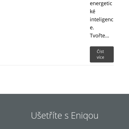
energetic
ké
inteligenc
e.
Tvořte…
Číst
více
Ušetříte s Eniqou