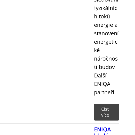
fyzikálníc
h toků
energie a
stanovení
energetic
ké
náročnos
ti budov
Další
ENIQA
partneři
Číst
více
ENIQA