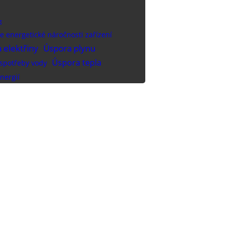
g
e energetické náročnosti zařízení
 elektřiny
Úspora plynu
Úspora tepla
spotřeby vody
nergií