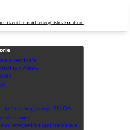
nost
řízení firemních energií
tiskové centrum
orie
kce a semináře
ktuality a články
édia
še
ENIQA
 sdružené nákupy energií
ní osvětlení
Kariéra
xní energetická optimalizace a