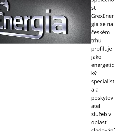
st
GrexEner
gia se na
českém
trhu
profiluje
jako
energetic
ký
specialist
a a
poskytov
atel
služeb v
oblasti
sledování